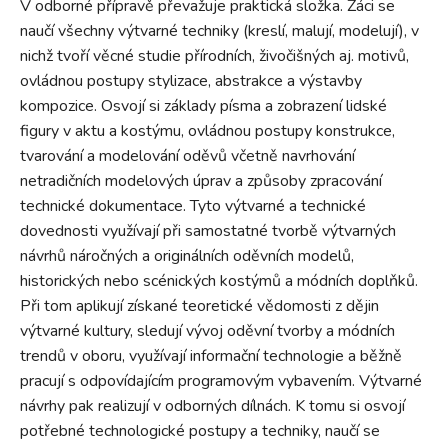
V odborné přípravě převažuje praktická složka. Žáci se
naučí všechny výtvarné techniky (kreslí, malují, modelují), v
nichž tvoří věcné studie přírodních, živočišných aj. motivů,
ovládnou postupy stylizace, abstrakce a výstavby
kompozice. Osvojí si základy písma a zobrazení lidské
figury v aktu a kostýmu, ovládnou postupy konstrukce,
tvarování a modelování oděvů včetně navrhování
netradičních modelových úprav a způsoby zpracování
technické dokumentace. Tyto výtvarné a technické
dovednosti využívají při samostatné tvorbě výtvarných
návrhů náročných a originálních oděvních modelů,
historických nebo scénických kostýmů a módních doplňků.
Při tom aplikují získané teoretické vědomosti z dějin
výtvarné kultury, sledují vývoj oděvní tvorby a módních
trendů v oboru, využívají informační technologie a běžně
pracují s odpovídajícím programovým vybavením. Výtvarné
návrhy pak realizují v odborných dílnách. K tomu si osvojí
potřebné technologické postupy a techniky, naučí se