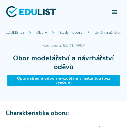
EDULIST.cz
Obory
Studijní obory
Umění a užité uměn
Kód oboru:
82-41-M/07
Obor modelářství a návrhářství
oděvů
Úplné střední odborné vzdělání s maturitou (bez
vyučení)
Charakteristika oboru: