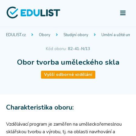
EDULIST.cz
Obory
Studijní obory
Umění a užité uměn
Kód oboru:
82-41-N/13
Obor tvorba uměleckého skla
Vyšší odborné vzdělání
Charakteristika oboru:
Vzdělávací program je zaměřen na uměleckořemeslnou
sklářskou tvorbu a výrobu, tj. na oblasti navrhování a