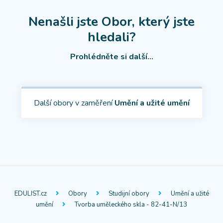
Nenašli jste Obor, který jste
hledali?
Prohlédněte si další...
Další obory v zaměření
Umění a užité umění
EDULIST.cz
Obory
Studijní obory
Umění a užité
umění
Tvorba uměleckého skla - 82-41-N/13