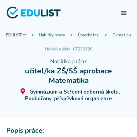
EDULIST.cz
Nabídky práce
Ústecký kraj
Okres Louny
Nabidka číslo:
67233326
Nabídka práce:
učitel/ka ZŠ/SŠ aprobace
Matematika
Gymnázium a Střední odborná škola,
Podbořany, příspěvková organizace
Popis práce: