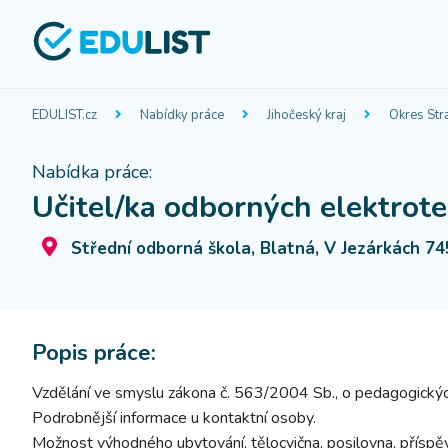
EDULIST.cz
Nabídky práce
Jihočeský kraj
Okres Str
Nabídka práce:
Učitel/ka odborných elektrot
Střední odborná škola, Blatná, V Jezárkách 74
Popis práce:
Vzdělání ve smyslu zákona č. 563/2004 Sb., o pedagogických
Podrobnější informace u kontaktní osoby.
Možnost výhodného ubytování, tělocvična, posilovna, příspěvk