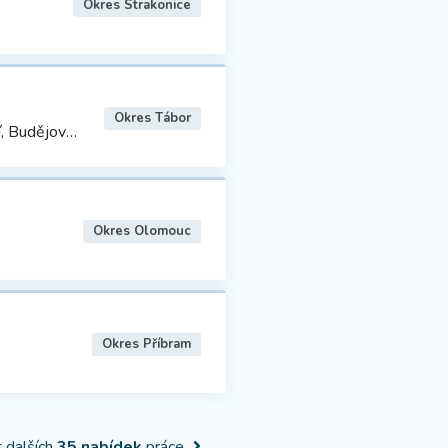
Okres Strakonice
Okres Tábor
jovická 421
Okres Olomouc
Okres Příbram
it dalších
35 nabídek
práce