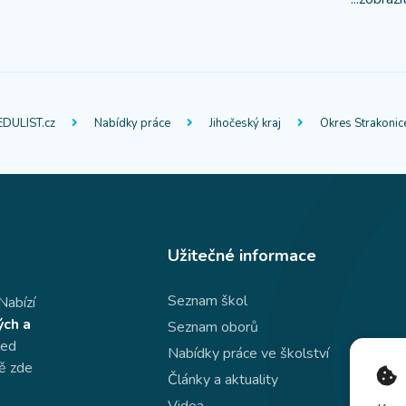
EDULIST.cz
Nabídky práce
Jihočeský kraj
Okres Strakonic
Užitečné informace
Seznam škol
Nabízí
ých a
Seznam oborů
led
Nabídky práce ve školství
dě zde
Články a aktuality