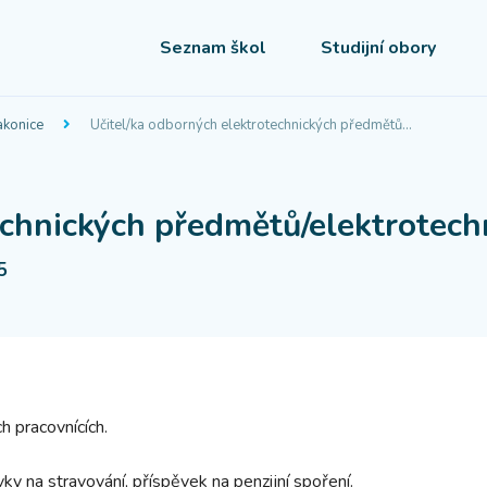
Seznam škol
Studijní obory
akonice
Učitel/ka odborných elektrotechnických předmětů…
echnických předmětů/elektrotech
5
 pracovnících.
y na stravování, příspěvek na penzijní spoření.