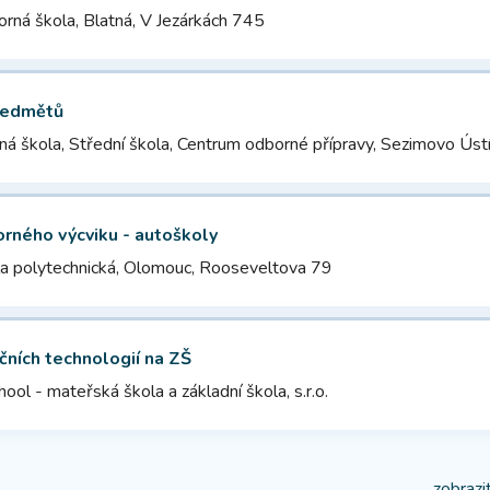
orná škola, Blatná, V Jezárkách 745
předmětů
á škola, Střední škola, Centrum odborné přípravy, Sezimovo Ústí, Budě
orného výcviku - autoškoly
la polytechnická, Olomouc, Rooseveltova 79
čních technologií na ZŠ
hool - mateřská škola a základní škola, s.r.o.
...zobraz