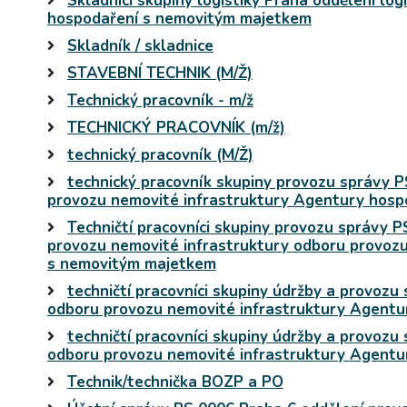
Skladníci skupiny logistiky Praha oddělení lo
hospodaření s nemovitým majetkem
Skladník / skladnice
STAVEBNÍ TECHNIK (M/Ž)
Technický pracovník - m/ž
TECHNICKÝ PRACOVNÍK (m/ž)
technický pracovník (M/Ž)
technický pracovník skupiny provozu správy 
provozu nemovité infrastruktury Agentury hos
Techničtí pracovníci skupiny provozu správy 
provozu nemovité infrastruktury odboru provoz
s nemovitým majetkem
techničtí pracovníci skupiny údržby a provoz
odboru provozu nemovité infrastruktury Agent
techničtí pracovníci skupiny údržby a provoz
odboru provozu nemovité infrastruktury Agent
Technik/technička BOZP a PO