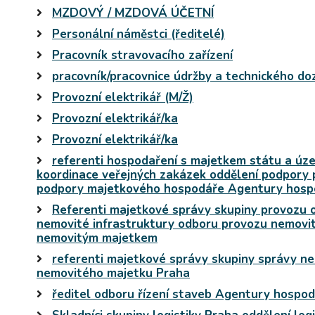
MZDOVÝ / MZDOVÁ ÚČETNÍ
Personální náměstci (ředitelé)
Pracovník stravovacího zařízení
pracovník/pracovnice údržby a technického do
Provozní elektrikář (M/Ž)
Provozní elektrikář/ka
Provozní elektrikář/ka
referenti hospodaření s majetkem státu a úz
koordinace veřejných zakázek oddělení podpory 
podpory majetkového hospodáře Agentury hosp
Referenti majetkové správy skupiny provozu 
nemovité infrastruktury odboru provozu nemovit
nemovitým majetkem
referenti majetkové správy skupiny správy n
nemovitého majetku Praha
ředitel odboru řízení staveb Agentury hospo