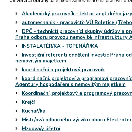
Univerzita obrany
dále hledá zaměstnance na pracovní pozi
Akademický pracovník - lektor anglického jaz
automechanik - pracoviště VÚ Boletice (Třebo
DPČ - techničtí pracovníci skupiny údržby a 
Praha odboru provozu nemovité infrastruktury
INSTALATÉR/KA - TOPENÁŘ/KA
Investiční referenti oddělení investic Praha 
nemovitým majetkem
koordinační a projektový pracovník
koordinační, projektoví a programoví pracovníc
Agentury hospodaření s nemovitým majetkem
Koordinační, projektový a programový pracovn
Krejčí
Kuchař/ka
Mistr/ová odborného výcviku oboru Elektrote
Mzdová/ý účetní