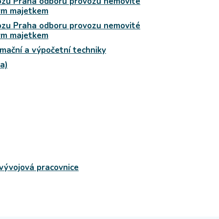
ozu Praha odboru provozu nemovité
tým majetkem
ozu Praha odboru provozu nemovité
tým majetkem
rmační a výpočetní techniky
a)
vývojová pracovnice