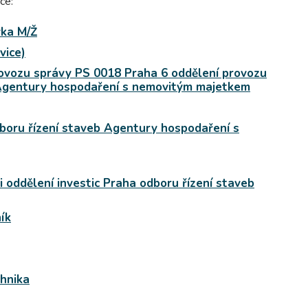
ce:
yka M/Ž
vice)
provozu správy PS 0018 Praha 6 oddělení provozu
 Agentury hospodaření s nemovitým majetkem
odboru řízení staveb Agentury hospodaření s
i oddělení investic Praha odboru řízení staveb
ík
chnika