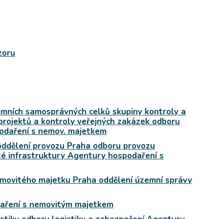
zoru
emních samosprávných celků skupiny kontroly a
projektů a kontroly veřejných zakázek odboru
odaření s nemov. majetkem
oddělení provozu Praha odboru provozu
é infrastruktury Agentury hospodaření s
emovitého majetku Praha oddělení územní správy
daření s nemovitým majetkem