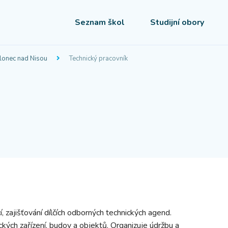
Seznam škol
Studijní obory
lonec nad Nisou
Technický pracovník
 zajišťování dílčích odborných technických agend.
ckých zařízení, budov a objektů. Organizuje údržbu a