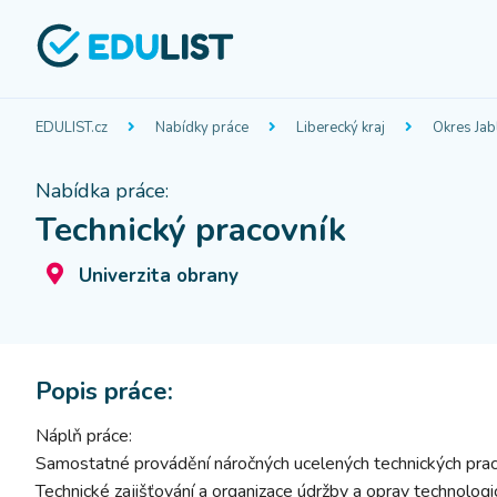
EDULIST.cz
Nabídky práce
Liberecký kraj
Okres Jab
Nabídka práce:
Technický pracovník
Univerzita obrany
Popis práce:
Náplň práce:
Samostatné provádění náročných ucelených technických prací,
Technické zajišťování a organizace údržby a oprav technologi