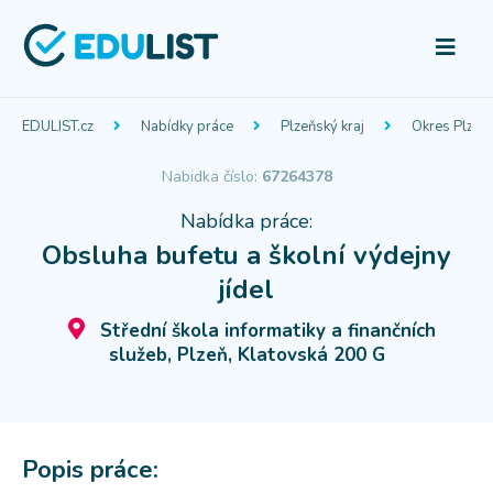
EDULIST.cz
Nabídky práce
Plzeňský kraj
Okres Plzeň
Nabidka číslo:
67264378
Nabídka práce:
Obsluha bufetu a školní výdejny
jídel
Střední škola informatiky a finančních
služeb, Plzeň, Klatovská 200 G
Popis práce: