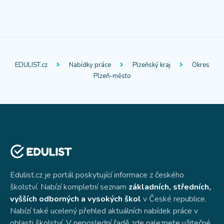
EDULIST.cz
Nabídky práce
Plzeňský kraj
Okres
Plzeň-město
Edulist.cz je portál poskytující informace z českého
školství. Nabízí kompletní seznam
základních, středních,
vyšších odborných a vysokých škol
v České republice.
Nabízí také ucelený přehled aktuálních nabídek práce v
oblasti školství. V neposlední řadě zde naleznete užitečné