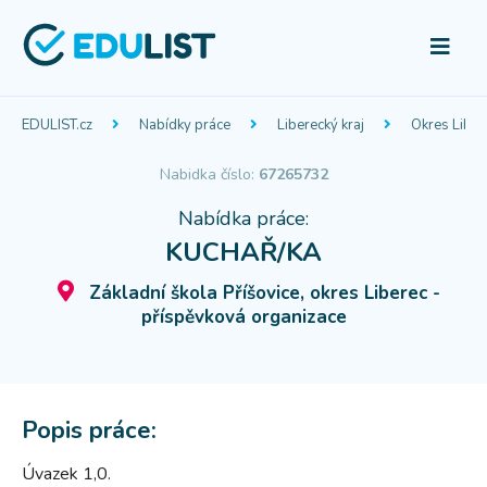
EDULIST.cz
Nabídky práce
Liberecký kraj
Okres Liber
Nabidka číslo:
67265732
Nabídka práce:
KUCHAŘ/KA
Základní škola Příšovice, okres Liberec -
příspěvková organizace
Popis práce:
Úvazek 1,0.