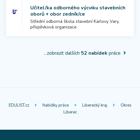
Učitel/ka odborného výcviku stavebních
oborů + obor zedník/ce
Střední odborná škola stavební Karlovy Vary,
příspěvková organizace
...zobrazit dalších
52 nabídek
práce
EDULIST.cz
Nabídky práce
Liberecký kraj
Okres
Liberec