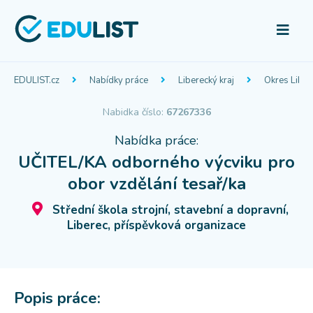
EDULIST.cz
Nabídky práce
Liberecký kraj
Okres Liber
Nabidka číslo:
67267336
Nabídka práce:
UČITEL/KA odborného výcviku pro
obor vzdělání tesař/ka
Střední škola strojní, stavební a dopravní,
Liberec, příspěvková organizace
Popis práce: