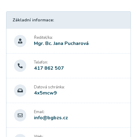
Základní informace:
Ředitel/ka:
Mgr. Bc. Jana Pucharová
Telefon:
417 862 507
Datová schránka:
4x5mcw9
Email:
info@bgbzs.cz
Web: