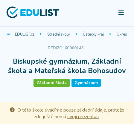
EDULIST.cz
Střední školy
Ústecký kraj
Okres Tep
REDIZO:
600001431
Biskupské gymnázium, Základní
škola a Mateřská škola Bohosudov
Základní škola
Gymnázium
O této škole uvádíme pouze základní údaje, protože
zde ještě nemá
svoji prezentaci
.