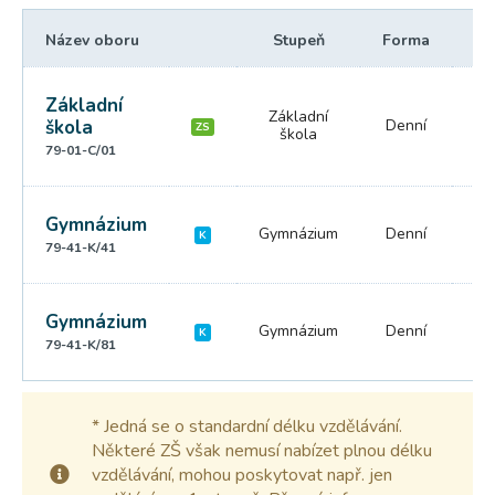
Název oboru
Stupeň
Forma
Dé
Základní
Základní
škola
Denní
9 l
ZS
škola
79-01-C/01
Gymnázium
Gymnázium
Denní
4 
K
79-41-K/41
Gymnázium
Gymnázium
Denní
8 
K
79-41-K/81
* Jedná se o standardní délku vzdělávání.
Některé ZŠ však nemusí nabízet plnou délku
vzdělávání, mohou poskytovat např. jen