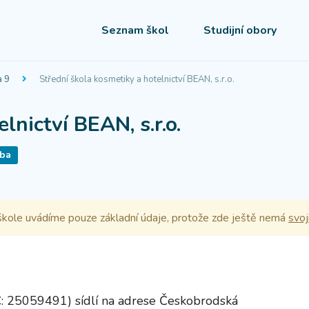
Seznam škol
Studijní obory
a 9
Střední škola kosmetiky a hotelnictví BEAN, s.r.o.
lnictví BEAN, s.r.o.
vba
kole uvádíme pouze základní údaje, protože zde ještě nemá
svoj
(IČ: 25059491) sídlí na adrese Českobrodská