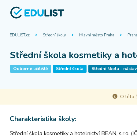
EDULIST.cz
Střední školy
Hlavní město Praha
Prah
Střední škola kosmetiky a hote
Odborné učiliště
Střední škola
Střední škola - násta
O této š
Charakteristika školy:
Střední škola kosmetiky a hotelnictví BEAN, s.r.o. 