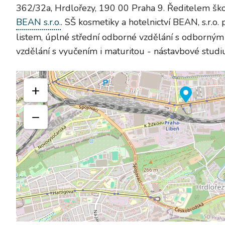
362/32a, Hrdlořezy, 190 00 Praha 9. Ředitelem škol
BEAN s.r.o.
. SŠ kosmetiky a hotelnictví BEAN, s.r.o
listem, úplné střední odborné vzdělání s odborným
vzdělání s vyučením i maturitou - nástavbové studi
+
−