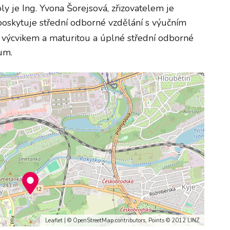
y je Ing. Yvona Šorejsová, zřizovatelem je
. poskytuje střední odborné vzdělání s výučním
 výcvikem a maturitou a úplné střední odborné
um.
Leaflet
| ©
OpenStreetMap
contributors, Points © 2012 LINZ