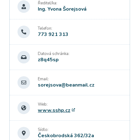
Ředitel/ka:
Ing. Yvona Šorejsová
Telefon:
773 921 313
Datová schránka:
z8q45sp
Email:
sorejsova@beanmail.cz
Web:
www.sshp.cz
Sídlo:
Českobrodská 362/32a