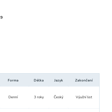
 9
Forma
Délka
Jazyk
Zakončení
Denní
3 roky
Český
Výuční list