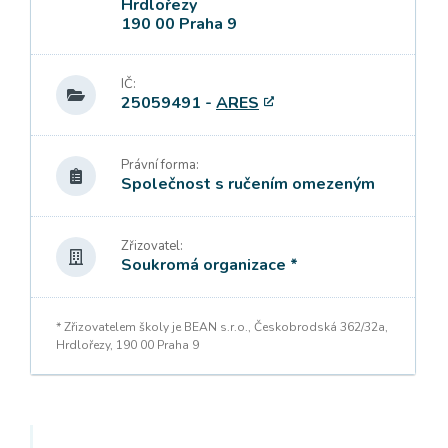
Hrdlořezy
190 00 Praha 9
IČ:
25059491 -
ARES
Právní forma:
Společnost s ručením omezeným
Zřizovatel:
Soukromá organizace *
* Zřizovatelem školy je BEAN s.r.o., Českobrodská 362/32a,
Hrdlořezy, 190 00 Praha 9