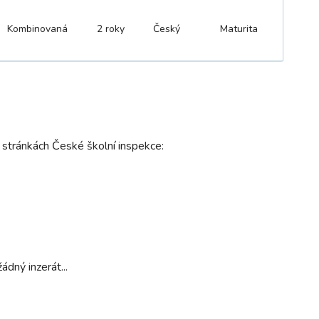
Kombinovaná
2 roky
Český
Maturita
 stránkách České školní inspekce:
dný inzerát...