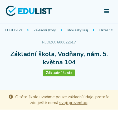
EDULIST.cz
Základní školy
Jihočeský kraj
Okres Strak
REDIZO:
600022617
Základní škola, Vodňany, nám. 5.
května 104
Základní škola
O této škole uvádíme pouze základní údaje, protože
zde ještě nemá
svoji prezentaci
.