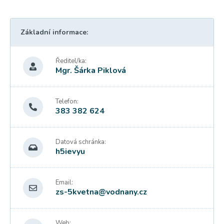
Základní informace:
Ředitel/ka:
Mgr. Šárka Piklová
Telefon:
383 382 624
Datová schránka:
h5ievyu
Email:
zs-5kvetna@vodnany.cz
Web: