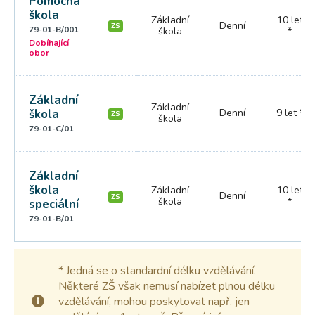
Pomocná
škola
Základní
10 let
Denní
ZS
79-01-B/001
škola
*
Dobíhající
obor
Základní
Základní
škola
Denní
9 let *
ZS
škola
79-01-C/01
Základní
škola
Základní
10 let
Denní
ZS
škola
*
speciální
79-01-B/01
* Jedná se o standardní délku vzdělávání.
Některé ZŠ však nemusí nabízet plnou délku
vzdělávání, mohou poskytovat např. jen