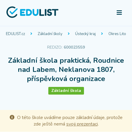
EDULIST.cz
Základní školy
Ústecký kraj
Okres Litomě
REDIZO:
600023559
Základní škola praktická, Roudnice
nad Labem, Neklanova 1807,
příspěvková organizace
Základní škola
O této škole uvádíme pouze základní údaje, protože
zde ještě nemá
svoji prezentaci
.