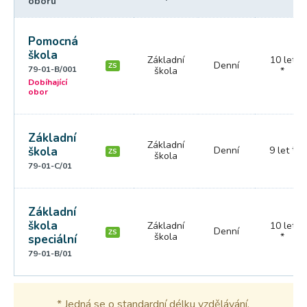
oboru
Pomocná
škola
Základní
10 let
Denní
ZS
79-01-B/001
škola
*
Dobíhající
obor
Základní
Základní
škola
Denní
9 let *
ZS
škola
79-01-C/01
Základní
škola
Základní
10 let
Denní
ZS
škola
*
speciální
79-01-B/01
* Jedná se o standardní délku vzdělávání.