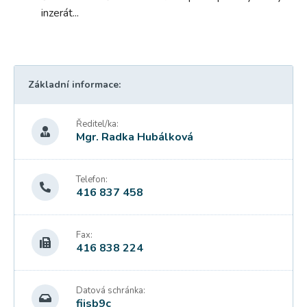
inzerát...
Základní informace:
Ředitel/ka:
Mgr. Radka Hubálková
Telefon:
416 837 458
Fax:
416 838 224
Datová schránka:
fiisb9c