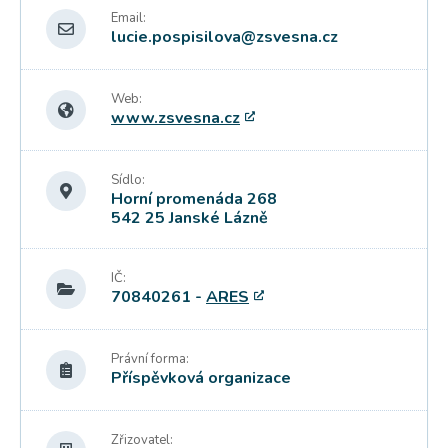
Email:
lucie.pospisilova@zsvesna.cz
Web:
www.zsvesna.cz
Sídlo:
Horní promenáda 268
542 25 Janské Lázně
IČ:
70840261 -
ARES
Právní forma:
Příspěvková organizace
Zřizovatel: