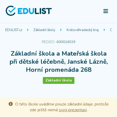
EDULIST.cz
Základní školy
Královéhradecký kraj
Okre
REDIZO:
600024539
Základní škola a Mateřská škola
při dětské léčebně, Janské Lázně,
Horní promenáda 268
Základní škola
O této škole uvádíme pouze základní údaje, protože
zde ještě nemá
svoji prezentaci
.