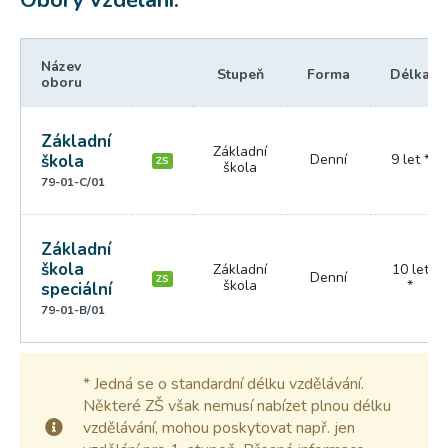
Obory vzdělání:
Název
Stupeň
Forma
Délka
oboru
Základní
Základní
škola
Denní
9 let *
ZS
škola
79-01-C/01
Základní
škola
Základní
10 let
Denní
ZS
škola
*
speciální
79-01-B/01
* Jedná se o standardní délku vzdělávání.
Některé ZŠ však nemusí nabízet plnou délku
vzdělávání, mohou poskytovat např. jen