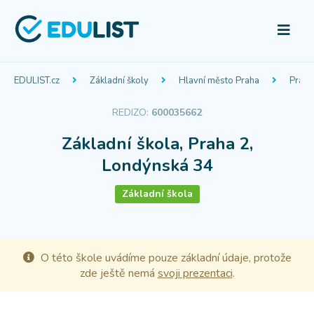
EDULIST.cz
Základní školy
Hlavní město Praha
Praha
REDIZO:
600035662
Základní škola, Praha 2,
Londýnská 34
Základní škola
O této škole uvádíme pouze základní údaje, protože
zde ještě nemá
svoji prezentaci
.