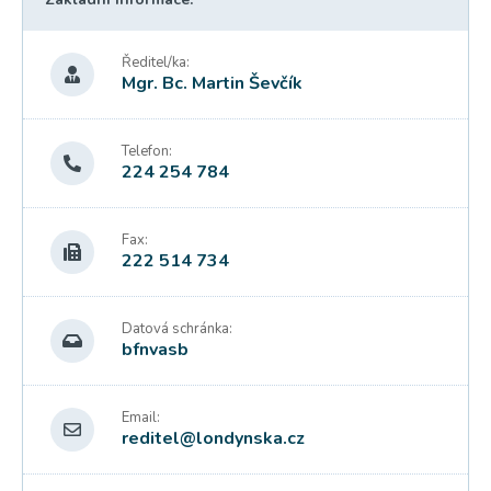
Ředitel/ka:
Mgr. Bc. Martin Ševčík
Telefon:
224 254 784
Fax:
222 514 734
Datová schránka:
bfnvasb
Email:
reditel@londynska.cz