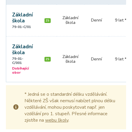
Základní
Základní
škola
Denní
9 let *
ZS
škola
79-01-C/01
Základní
škola
Základní
79-01-
Denní
9 let *
ZS
škola
C/001
Dobíhající
obor
* Jedná se o standardní délku vzdělávání.
Některé ZŠ však nemusí nabízet plnou délku
vzdělávání, mohou poskytovat např. jen
vzdělání pro 1. stupeň. Přesné informace
zjistíte na
webu školy
.