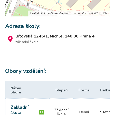
Leaflet
| ©
OpenStreetMap
contributors, Points © 2012 LINZ
Adresa školy:
Bítovská 1246/1, Michle, 140 00 Praha 4
základní škola
Obory vzdělání:
Název
Stupeň
Forma
Délka
oboru
Základní
Základní
škola
Denní
9 let *
ZS
škola