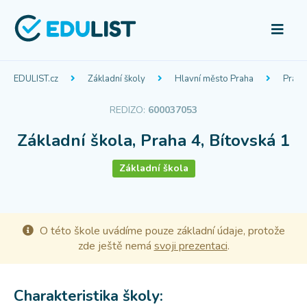
EDULIST.cz
Základní školy
Hlavní město Praha
Praha
REDIZO:
600037053
Základní škola, Praha 4, Bítovská 1
Základní škola
O této škole uvádíme pouze základní údaje, protože
zde ještě nemá
svoji prezentaci
.
Charakteristika školy: