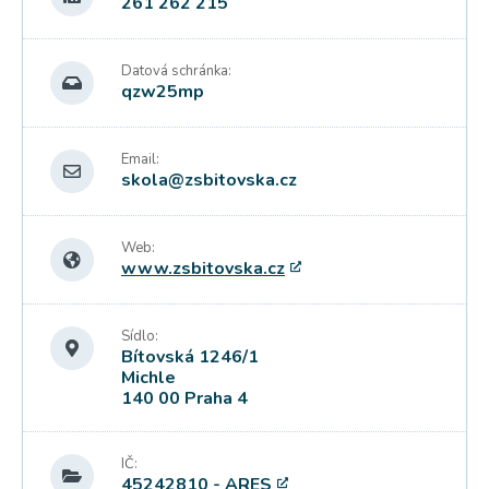
261 262 215
Datová schránka:
qzw25mp
Email:
skola@zsbitovska.cz
Web:
www.zsbitovska.cz
Sídlo:
Bítovská 1246/1
Michle
140 00 Praha 4
IČ:
45242810 -
ARES