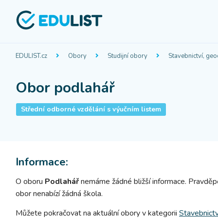
EDULIST.cz
Obory
Studijní obory
Stavebnictví, geo
Obor podlahář
Střední odborné vzdělání s výučním listem
Informace:
O oboru
Podlahář
nemáme žádné bližší informace.
Pravděpo
obor nenabízí žádná škola.
Můžete pokračovat na aktuální obory v kategorii
Stavebnictv