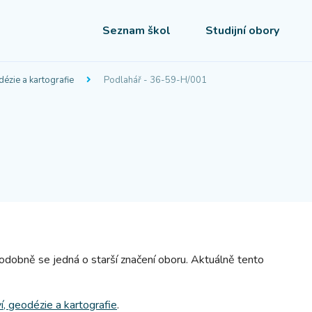
Seznam škol
Studijní obory
dézie a kartografie
Podlahář - 36-59-H/001
dobně se jedná o starší značení oboru.
Aktuálně tento
í, geodézie a kartografie
.