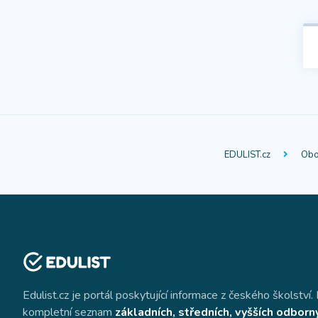
EDULIST.cz
Obo
Edulist.cz je portál poskytující informace z českého školství. 
kompletní seznam
základních, středních, vyšších odborn