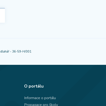
dlahář - 36-59-H/001
O portálu
Informace o portálu
Propagace pro školy