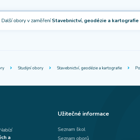
Další obory v zaměření
Stavebnictví, geodézie a kartografie
ry
Studijní obory
Stavebnictví, geodézie a kartografie
Po
Užitečné informace
Seznam škol
Nabízí
ých a
Seznam oborů