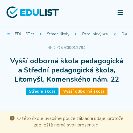
EDULIST.cz
Střední školy
Pardubický kraj
Okres 
REDIZO:
600012794
Vyšší odborná škola pedagogická
a Střední pedagogická škola,
Litomyšl, Komenského nám. 22
Střední škola
Vyšší odborná škola
O této škole uvádíme pouze základní údaje, protože
zde ještě nemá
svoji prezentaci
.