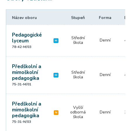
Název oboru
Stupeň
Forma
Dé
Pedagogické
Střední
lyceum
Denní
4 r
M
škola
78-42-M/03
Předškolní a
mimoškolní
Střední
Denní
4 r
M
škola
pedagogika
75-31-M/01
Předškolní a
Vyšší
mimoškolní
odborná
Denní
3 r
N
pedagogika
škola
75-31-N/03