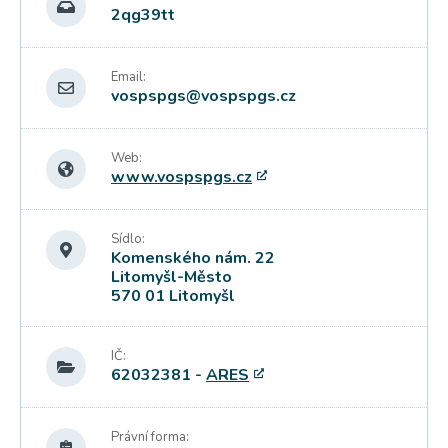
2qg39tt
Email:
vospspgs@vospspgs.cz
Web:
www.vospspgs.cz
Sídlo:
Komenského nám. 22
Litomyšl-Město
570 01 Litomyšl
IČ:
62032381 -
ARES
Právní forma: