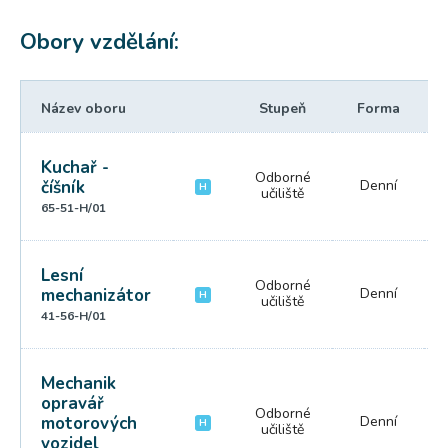
Obory vzdělání:
Název oboru
Stupeň
Forma
Kuchař -
Odborné
číšník
Denní
H
učiliště
65-51-H/01
Lesní
Odborné
mechanizátor
Denní
H
učiliště
41-56-H/01
Mechanik
opravář
Odborné
motorových
Denní
H
učiliště
vozidel