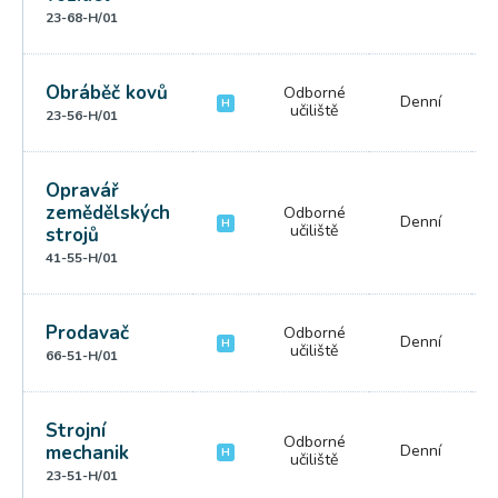
23-68-H/01
Obráběč kovů
Odborné
Denní
H
učiliště
23-56-H/01
Opravář
zemědělských
Odborné
Denní
H
učiliště
strojů
41-55-H/01
Prodavač
Odborné
Denní
H
učiliště
66-51-H/01
Strojní
Odborné
mechanik
Denní
H
učiliště
23-51-H/01