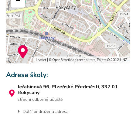
−
Leaflet
| ©
OpenStreetMap
contributors, Points © 2012 LINZ
Adresa školy:
Jeřabinová 96, Plzeňské Předměstí, 337 01
Rokycany
střední odborné učiliště
Další přidružená adresa