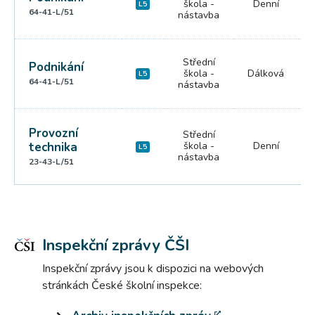
škola -
Denní
L5
64-41-L/51
nástavba
Střední
Podnikání
škola -
Dálková
L5
64-41-L/51
nástavba
Provozní
Střední
technika
škola -
Denní
L5
nástavba
23-43-L/51
Inspekční zprávy ČŠI
Inspekční zprávy jsou k dispozici na webových
stránkách České školní inspekce: