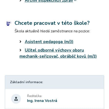
Archiv inspekčních zpráv
Chcete pracovat v této škole?
Škola aktuálně hledá zaměstnance na pozice:
Asistent pedagoga (m/ž)
Učitel odborné výchovy oboru
mechanik-seřizovač, obráběč kovů (m/ž)
Základní informace:
Ředitel/ka:
Ing. Irena Vostrá