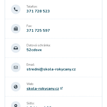
Telefon:
371 728 523
Fax:
371 725 597
Datová schránka:
52cdsvx
Email:
stredni@skola-rokycany.cz
Web:
skola-rokycany.cz
Sídlo: