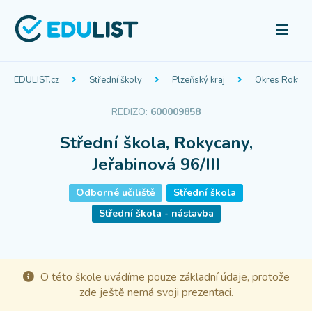
EDULIST.cz
Střední školy
Plzeňský kraj
Okres Rokyca
REDIZO:
600009858
Střední škola, Rokycany,
Jeřabinová 96/III
Odborné učiliště
Střední škola
Střední škola - nástavba
O této škole uvádíme pouze základní údaje, protože
zde ještě nemá
svoji prezentaci
.