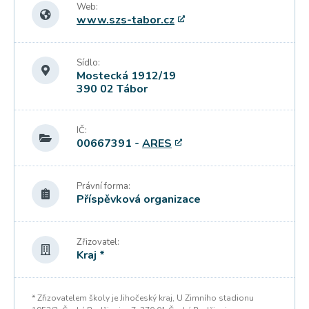
Web:
www.szs-tabor.cz
Sídlo:
Mostecká 1912/19
390 02 Tábor
IČ:
00667391 -
ARES
Právní forma:
Příspěvková organizace
Zřizovatel:
Kraj *
* Zřizovatelem školy je Jihočeský kraj, U Zimního stadionu