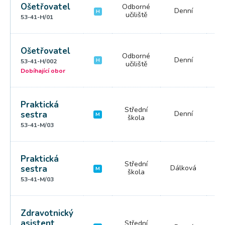
Ošetřovatel
Odborné
Denní
3 
H
učiliště
53-41-H/01
Ošetřovatel
Odborné
Denní
3 
H
53-41-H/002
učiliště
Dobíhající obor
Praktická
Střední
sestra
Denní
4 
M
škola
53-41-M/03
Praktická
Střední
sestra
Dálková
5
M
škola
53-41-M/03
Zdravotnický
asistent
Střední