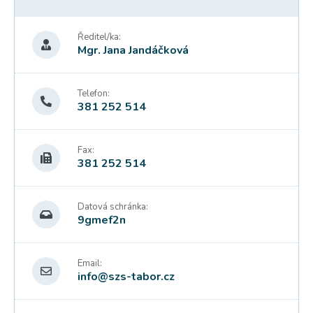
Ředitel/ka:
Mgr. Jana Jandáčková
Telefon:
381 252 514
Fax:
381 252 514
Datová schránka:
9gmef2n
Email:
info@szs-tabor.cz