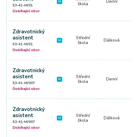
Denní
4 
M
škola
53-41-M/01
Dobíhající obor
Zdravotnický
asistent
Střední
Dálková
5
M
škola
53-41-M/01
Dobíhající obor
Zdravotnický
asistent
Střední
Denní
4 
M
škola
53-41-M/007
Dobíhající obor
Zdravotnický
asistent
Střední
Dálková
5
M
škola
53-41-M/007
Dobíhající obor