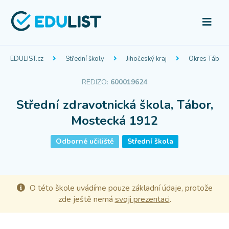
EDULIST.cz
Střední školy
Jihočeský kraj
Okres Tábor
REDIZO:
600019624
Střední zdravotnická škola, Tábor,
Mostecká 1912
Odborné učiliště
Střední škola
O této škole uvádíme pouze základní údaje, protože
zde ještě nemá
svoji prezentaci
.